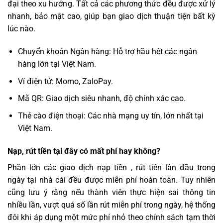
đại theo xu hướng. Tất cả các phương thức đều được xử lý
nhanh, bảo mật cao, giúp bạn giao dịch thuận tiện bất kỳ
lúc nào.
Chuyển khoản Ngân hàng: Hỗ trợ hầu hết các ngân
hàng lớn tại Việt Nam.
Ví điện tử: Momo, ZaloPay.
Mã QR: Giao dịch siêu nhanh, độ chính xác cao.
Thẻ cào điện thoại: Các nhà mạng uy tín, lớn nhất tại
Việt Nam.
Nạp, rút tiền tại đây có mất phí hay không?
Phần lớn các giao dịch nạp tiền , rút tiền lần đầu trong
ngày tại nhà cái đều được miễn phí hoàn toàn. Tuy nhiên
cũng lưu ý rằng nếu thành viên thực hiện sai thông tin
nhiều lần, vượt quá số lần rút miễn phí trong ngày, hệ thống
đôi khi áp dụng một mức phí nhỏ theo chính sách tạm thời