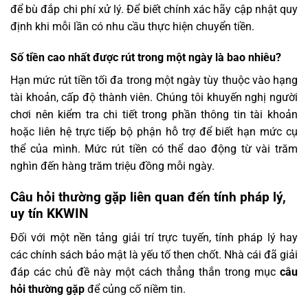
để bù đắp chi phí xử lý. Để biết chính xác hãy cập nhật quy
định khi mỗi lần có nhu cầu thực hiện chuyển tiền.
Số tiền cao nhất được rút trong một ngày là bao nhiêu?
Hạn mức rút tiền tối đa trong một ngày tùy thuộc vào hạng
tài khoản, cấp độ thành viên. Chúng tôi khuyến nghị người
chơi nên kiểm tra chi tiết trong phần thông tin tài khoản
hoặc liên hệ trực tiếp bộ phận hỗ trợ để biết hạn mức cụ
thể của mình. Mức rút tiền có thể dao động từ vài trăm
nghìn đến hàng trăm triệu đồng mỗi ngày.
Câu hỏi thường gặp liên quan đến tính pháp lý,
uy tín KKWIN
Đối với một nền tảng giải trí trực tuyến, tính pháp lý hay
các chính sách bảo mật là yếu tố then chốt. Nhà cái đã giải
đáp các chủ đề này một cách thẳng thắn trong mục
câu
hỏi thường gặp
để củng cố niềm tin.