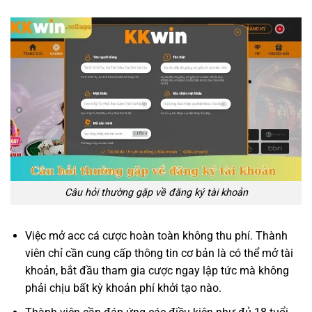
Câu hỏi thường gặp về đăng ký tài khoản
Việc mở acc cá cược hoàn toàn không thu phí. Thành
viên chỉ cần cung cấp thông tin cơ bản là có thể mở tài
khoản, bắt đầu tham gia cược ngay lập tức mà không
phải chịu bất kỳ khoản phí khởi tạo nào.