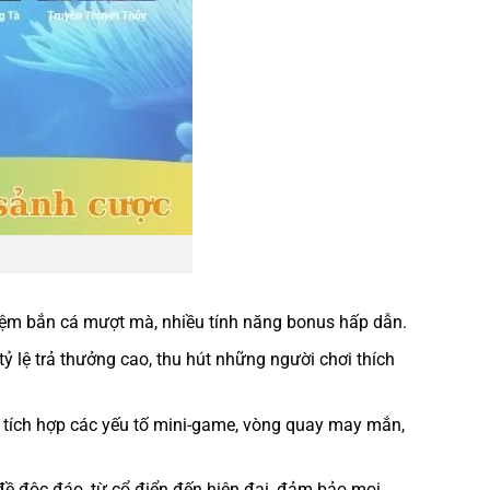
hiệm bắn cá mượt mà, nhiều tính năng bonus hấp dẫn.
 lệ trả thưởng cao, thu hút những người chơi thích
n tích hợp các yếu tố mini-game, vòng quay may mắn,
đề độc đáo, từ cổ điển đến hiện đại, đảm bảo mọi