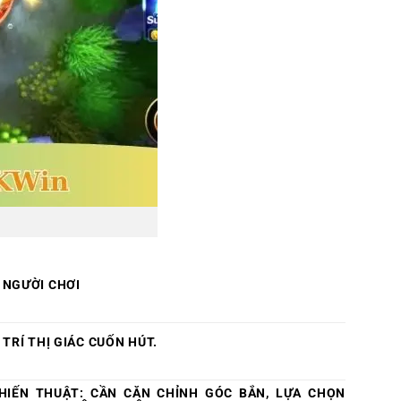
 NGƯỜI CHƠI
 TRÍ THỊ GIÁC CUỐN HÚT.
HIẾN THUẬT: CẦN CĂN CHỈNH GÓC BẮN, LỰA CHỌN