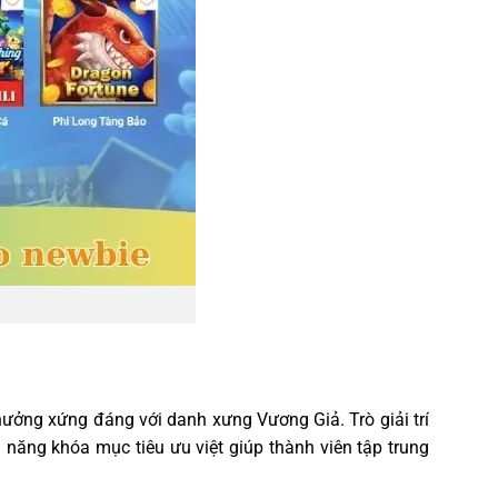
ưởng xứng đáng với danh xưng Vương Giả. Trò giải trí
 năng khóa mục tiêu ưu việt giúp thành viên tập trung