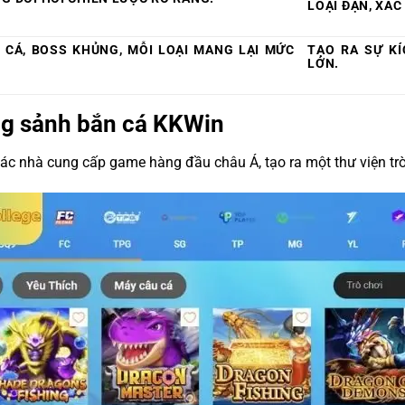
LOẠI ĐẠN, XÁC
 CÁ, BOSS KHỦNG, MỖI LOẠI MANG LẠI MỨC
TẠO RA SỰ K
LỚN.
ng sảnh bắn cá KKWin
các nhà cung cấp game hàng đầu châu Á, tạo ra một thư viện trò