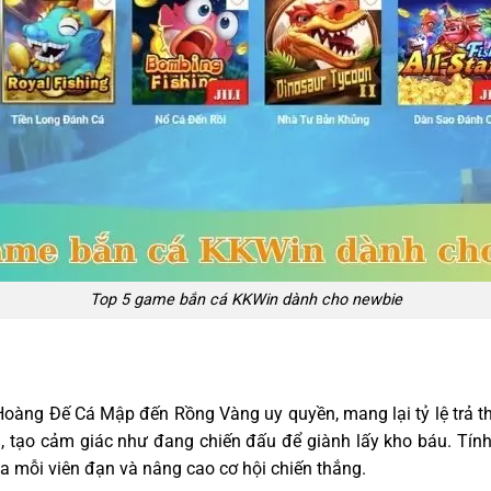
Top 5 game bắn cá KKWin dành cho newbie
Hoàng Đế Cá Mập đến Rồng Vàng uy quyền, mang lại tỷ lệ trả th
nh, tạo cảm giác như đang chiến đấu để giành lấy kho báu. Tính
của mỗi viên đạn và nâng cao cơ hội chiến thắng.