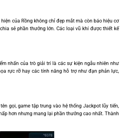
ất hiện của Rồng không chỉ đẹp mắt mà còn báo hiệu cơ
chia sẻ phần thưởng lớn. Các loại vũ khí được thiết kế
m nhấn của trò giải trí là các sự kiện ngẫu nhiên như
a rực rỡ hay các tính năng hỗ trợ như đạn phản lực,
n gọi, game tập trung vào hệ thống Jackpot lũy tiến,
 thấp hơn nhưng mang lại phần thưởng cao nhất. Thành