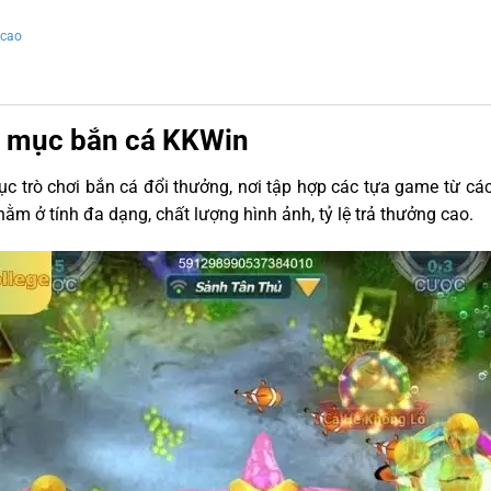
 cao
n mục bắn cá KKWin
c trò chơi bắn cá đổi thưởng, nơi tập hợp các tựa game từ các
ằm ở tính đa dạng, chất lượng hình ảnh, tỷ lệ trả thưởng cao.