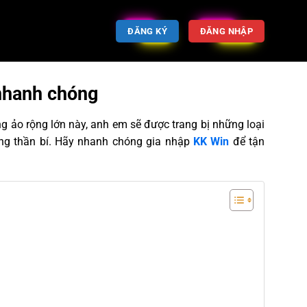
ĐĂNG KÝ
ĐĂNG NHẬP
 nhanh chóng
 ảo rộng lớn này, anh em sẽ được trang bị những loại
rồng thần bí. Hãy nhanh chóng gia nhập
KK Win
để tận